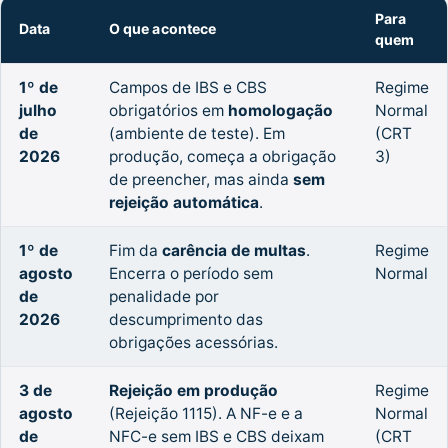
Para
Data
O que acontece
quem
1º de
Campos de IBS e CBS
Regime
julho
obrigatórios em
homologação
Normal
de
(ambiente de teste). Em
(CRT
2026
produção, começa a obrigação
3)
de preencher, mas ainda
sem
rejeição automática
.
1º de
Fim da
carência de multas
.
Regime
agosto
Encerra o período sem
Normal
de
penalidade por
2026
descumprimento das
obrigações acessórias.
3 de
Rejeição em produção
Regime
agosto
(Rejeição 1115). A NF-e e a
Normal
de
NFC-e sem IBS e CBS deixam
(CRT