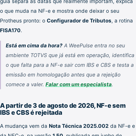
guia separa as datas que realmente importam, explica
o que muda na NF-e e mostra onde deixar o seu
Protheus pronto: o
Configurador de Tributos
, a rotina
FISA170
.
Está em cima da hora?
A WeePulse entra no seu
ambiente TOTVS que já está em operação, identifica
o que falta para a NF-e sair com IBS e CBS e testa a
emissão em homologação antes que a rejeição
comece a valer.
Falar com um especialista
.
A partir de 3 de agosto de 2026, NF-e sem
IBS e CBS é rejeitada
A mudança vem da
Nota Técnica 2025.002
da NF-e e
da NFC-e, na versão
1.50
, publicada em junho de