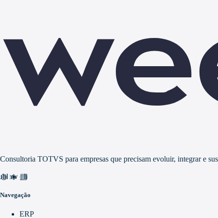
Consultoria TOTVS para empresas que precisam evoluir, integrar e suste
nd_awareness
ublic
video_library
Navegação
ERP