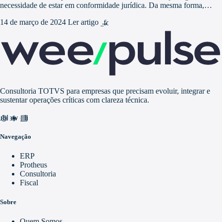
necessidade de estar em conformidade jurídica. Da mesma forma,…
14 de março de 2024
Ler artigo
arrow_forward
Consultoria TOTVS para empresas que precisam evoluir, integrar e
sustentar operações críticas com clareza técnica.
nd_awareness
ublic
video_library
Navegação
ERP
Protheus
Consultoria
Fiscal
Sobre
Quem Somos