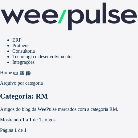
ERP
Protheus
Consultoria
Tecnologia e desenvolvimento
Integrações
Home
home
grid_view
apps
Arquivo por categoria
Categoria: RM
Artigos do blog da WeePulse marcados com a categoria RM.
Mostrando
1
a
1
de
1
artigos.
Página
1
de
1