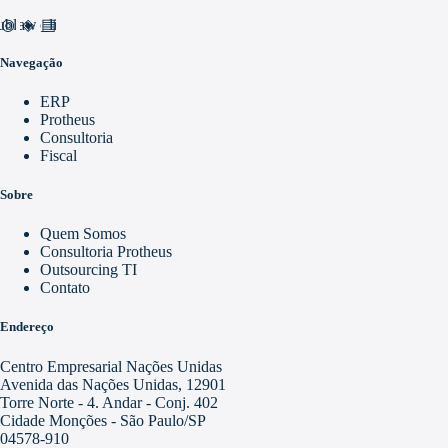
nd_awareness
ublic
video_library
Navegação
ERP
Protheus
Consultoria
Fiscal
Sobre
Quem Somos
Consultoria Protheus
Outsourcing TI
Contato
Endereço
Centro Empresarial Nações Unidas
Avenida das Nações Unidas, 12901
Torre Norte - 4. Andar - Conj. 402
Cidade Monções - São Paulo/SP
04578-910