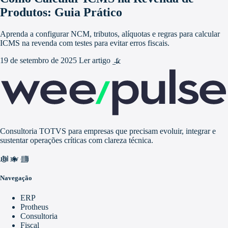
Produtos: Guia Prático
Aprenda a configurar NCM, tributos, alíquotas e regras para calcular
ICMS na revenda com testes para evitar erros fiscais.
19 de setembro de 2025
Ler artigo
arrow_forward
Consultoria TOTVS para empresas que precisam evoluir, integrar e
sustentar operações críticas com clareza técnica.
nd_awareness
ublic
video_library
Navegação
ERP
Protheus
Consultoria
Fiscal