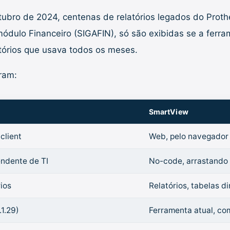
tubro de 2024, centenas de relatórios legados do Pro
 módulo Financeiro (SIGAFIN), só são exibidas se a fer
atórios que usava todos os meses.
ram:
SmartView
client
Web, pelo navegador 
endente de TI
No-code, arrastando
ios
Relatórios, tabelas d
1.29)
Ferramenta atual, co