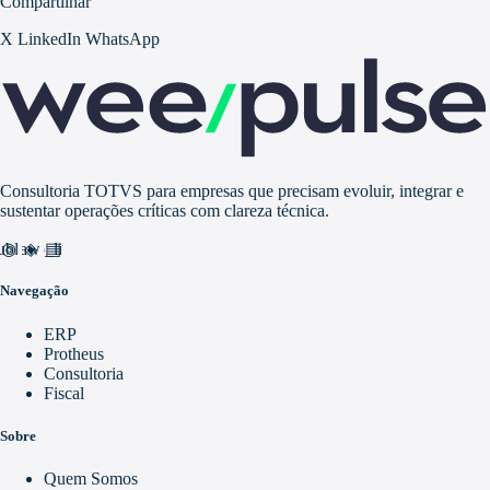
Compartilhar
X
LinkedIn
WhatsApp
Consultoria TOTVS para empresas que precisam evoluir, integrar e
sustentar operações críticas com clareza técnica.
nd_awareness
ublic
video_library
Navegação
ERP
Protheus
Consultoria
Fiscal
Sobre
Quem Somos