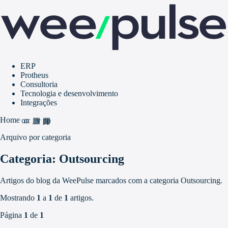
ERP
Protheus
Consultoria
Tecnologia e desenvolvimento
Integrações
Home
home
grid_view
apps
Arquivo por categoria
Categoria: Outsourcing
Artigos do blog da WeePulse marcados com a categoria Outsourcing.
Mostrando
1
a
1
de
1
artigos.
Página
1
de
1