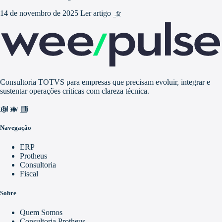
14 de novembro de 2025
Ler artigo
arrow_forward
Consultoria TOTVS para empresas que precisam evoluir, integrar e
sustentar operações críticas com clareza técnica.
nd_awareness
ublic
video_library
Navegação
ERP
Protheus
Consultoria
Fiscal
Sobre
Quem Somos
Consultoria Protheus