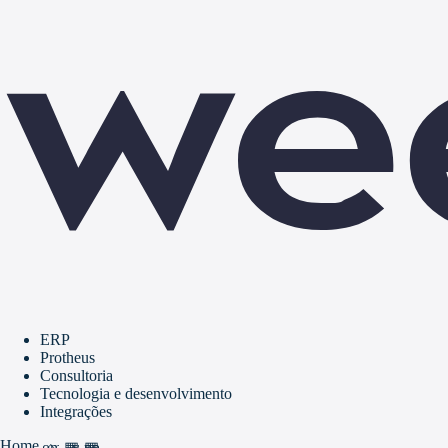
ERP
Protheus
Consultoria
Tecnologia e desenvolvimento
Integrações
Home
home
grid_view
apps