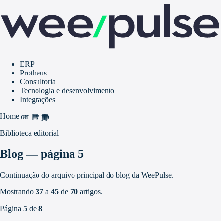
ERP
Protheus
Consultoria
Tecnologia e desenvolvimento
Integrações
Home
home
grid_view
apps
Biblioteca editorial
Blog — página 5
Continuação do arquivo principal do blog da WeePulse.
Mostrando
37
a
45
de
70
artigos.
Página
5
de
8