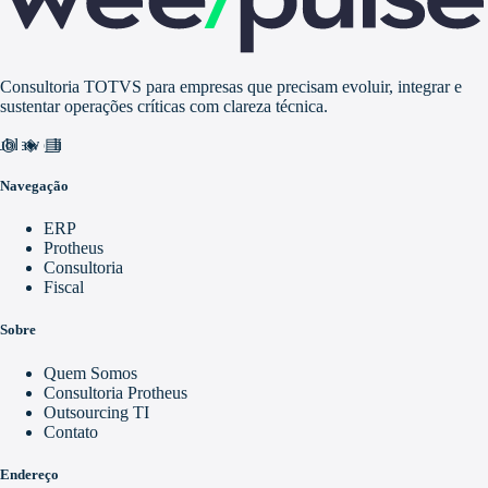
Consultoria TOTVS para empresas que precisam evoluir, integrar e
sustentar operações críticas com clareza técnica.
nd_awareness
ublic
video_library
Navegação
ERP
Protheus
Consultoria
Fiscal
Sobre
Quem Somos
Consultoria Protheus
Outsourcing TI
Contato
Endereço