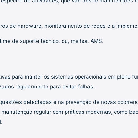
o espectro de atividades, que vão desde manutenções r
paros de hardware, monitoramento de redes e a implem
ime de suporte técnico, ou, melhor, AMS.
tivas para manter os sistemas operacionais em pleno f
izados regularmente para evitar falhas.
 questões detectadas e na prevenção de novas ocorrên
ar manutenção regular com práticas modernas, como bac
l.