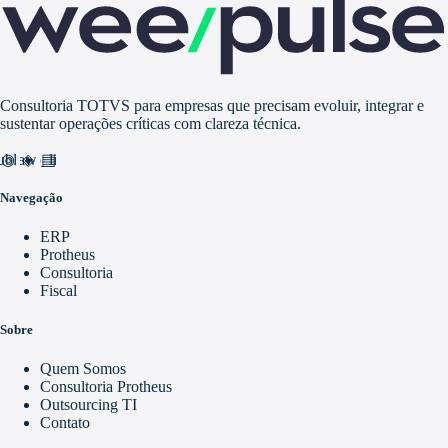
Consultoria TOTVS para empresas que precisam evoluir, integrar e
sustentar operações críticas com clareza técnica.
nd_awareness
ublic
video_library
Navegação
ERP
Protheus
Consultoria
Fiscal
Sobre
Quem Somos
Consultoria Protheus
Outsourcing TI
Contato