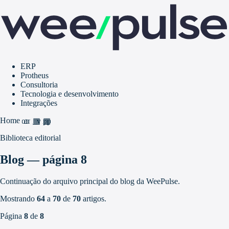
ERP
Protheus
Consultoria
Tecnologia e desenvolvimento
Integrações
Home
home
grid_view
apps
Biblioteca editorial
Blog — página 8
Continuação do arquivo principal do blog da WeePulse.
Mostrando
64
a
70
de
70
artigos.
Página
8
de
8