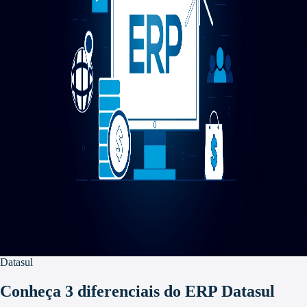
Datasul
Conheça 3 diferenciais do ERP Datasul