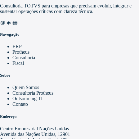
Consultoria TOTVS para empresas que precisam evoluir, integrar e
sustentar operações críticas com clareza técnica.
nd_awareness
ublic
video_library
Navegação
ERP
Protheus
Consultoria
Fiscal
Sobre
Quem Somos
Consultoria Protheus
Outsourcing TI
Contato
Endereço
Centro Empresarial Nações Unidas
Avenida das Nações Unidas, 12901