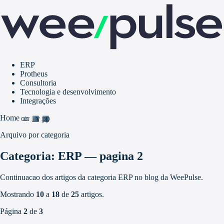
ERP
Protheus
Consultoria
Tecnologia e desenvolvimento
Integrações
Home
home
grid_view
apps
Arquivo por categoria
Categoria: ERP — pagina 2
Continuacao dos artigos da categoria ERP no blog da WeePulse.
Mostrando
10
a
18
de
25
artigos.
Página
2
de
3