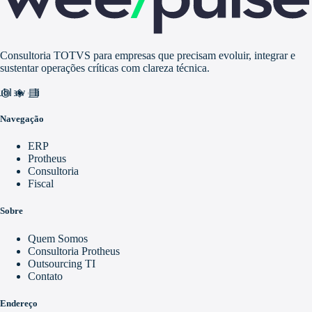
Consultoria TOTVS para empresas que precisam evoluir, integrar e
sustentar operações críticas com clareza técnica.
nd_awareness
ublic
video_library
Navegação
ERP
Protheus
Consultoria
Fiscal
Sobre
Quem Somos
Consultoria Protheus
Outsourcing TI
Contato
Endereço