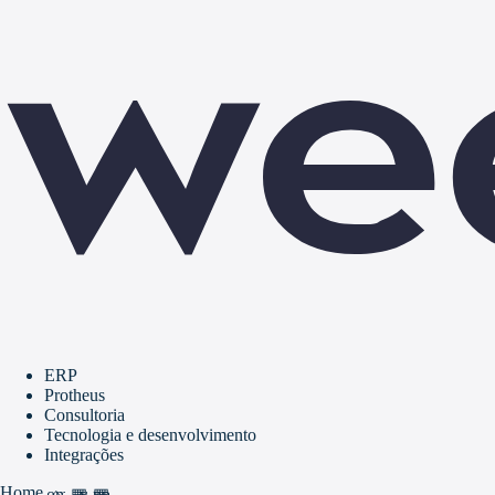
ERP
Protheus
Consultoria
Tecnologia e desenvolvimento
Integrações
Home
home
grid_view
apps