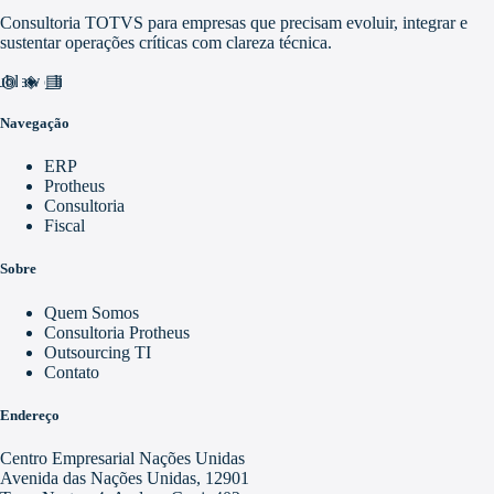
Consultoria TOTVS para empresas que precisam evoluir, integrar e
sustentar operações críticas com clareza técnica.
nd_awareness
ublic
video_library
Navegação
ERP
Protheus
Consultoria
Fiscal
Sobre
Quem Somos
Consultoria Protheus
Outsourcing TI
Contato
Endereço
Centro Empresarial Nações Unidas
Avenida das Nações Unidas, 12901