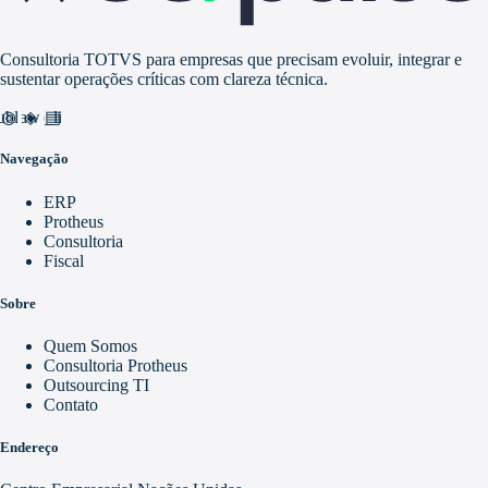
Consultoria TOTVS para empresas que precisam evoluir, integrar e
sustentar operações críticas com clareza técnica.
nd_awareness
ublic
video_library
Navegação
ERP
Protheus
Consultoria
Fiscal
Sobre
Quem Somos
Consultoria Protheus
Outsourcing TI
Contato
Endereço